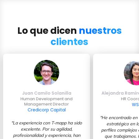
Lo que dicen
nuestros
clientes
Juan Camilo Solanilla
Alejandra Ramí
Human Development and
HR Coord
Management Director
WS
Credicorp Capital
"He encontrado en 
"La experiencia con T-mapp ha sido
estratégico en 
excelente. Por su agilidad,
perfiles complejos 
profesionalidad y experiencia, han
que trabajamos. 